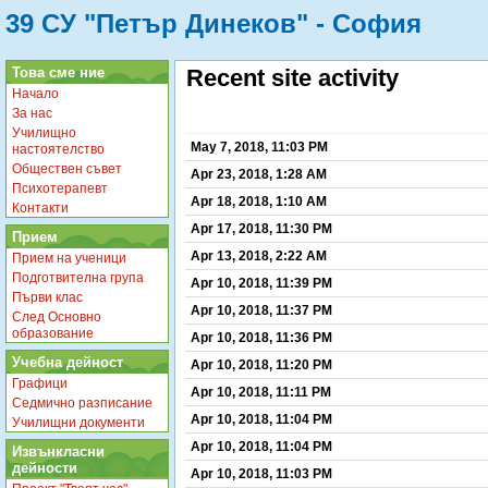
39 СУ "Петър Динеков" - София
Това сме ние
Recent site activity
Начало
За нас
Училищно
May 7, 2018, 11:03 PM
настоятелство
Обществен съвет
Apr 23, 2018, 1:28 AM
Психотерапевт
Apr 18, 2018, 1:10 AM
Контакти
Apr 17, 2018, 11:30 PM
Прием
Apr 13, 2018, 2:22 AM
Прием на ученици
Подготвителна група
Apr 10, 2018, 11:39 PM
Първи клас
Apr 10, 2018, 11:37 PM
След Основно
образование
Apr 10, 2018, 11:36 PM
Учебна дейност
Apr 10, 2018, 11:20 PM
Графици
Apr 10, 2018, 11:11 PM
Седмично разписание
Apr 10, 2018, 11:04 PM
Училищни документи
Apr 10, 2018, 11:04 PM
Извънкласни
дейности
Apr 10, 2018, 11:03 PM