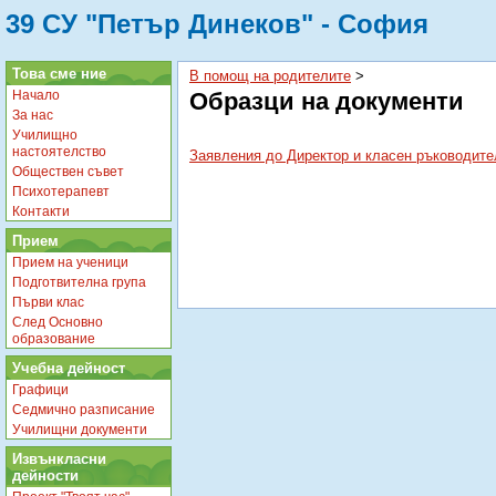
39 СУ "Петър Динеков" - София
Това сме ние
В помощ на родителите
‎ > ‎
Начало
Образци на документи
За нас
Училищно
настоятелство
Заявления до Директор и класен ръководите
Обществен съвет
Психотерапевт
Контакти
Прием
Прием на ученици
Подготвителна група
Първи клас
След Основно
образование
Учебна дейност
Графици
Седмично разписание
Училищни документи
Извънкласни
дейности