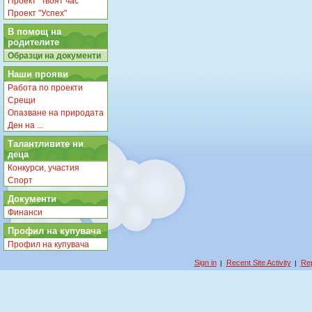
Проект "Твоят час"
Проект "Успех"
В помощ на
родителите
Образци на документи
Наши прояви
Работа по проекти
Срещи
Опазване на природата
Ден на ...
Талантливите ни
деца
Конкурси, участия
Спорт
Документи
Финанси
Профил на купувача
Профил на купувача
Sign in
Recent Site Activity
Rep
|
|