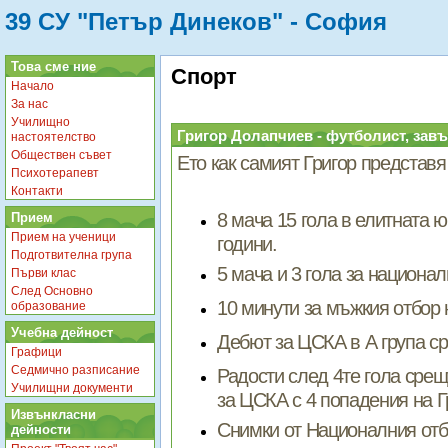
39 СУ "Петър Динеков" - София
Това сме ние
Спорт
Начало
За нас
Училищно
Григор Долапчиев - футболист, завъ
настоятелство
Обществен съвет
Ето как самият Григор представя 
Психотерапевт
Контакти
8 мача 15 гола в елитната 
Прием
Прием на ученици
години.
Подготвителна група
5 мача и 3 гола за национал
Първи клас
След Основно
10 минути за мъжкия отбор
образование
Учебна дейност
Дебют за ЦСКА в А група с
Графици
Седмично разписание
Радости след 4те гола срещ
Училищни документи
за ЦСКА с 4 попадения на 
Извънкласни
Снимки от Националния отб
дейности