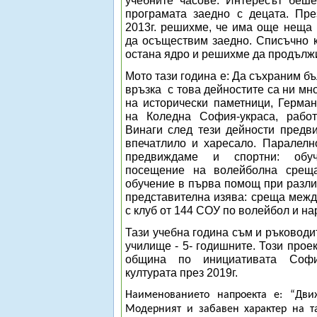
учебните часове. Интересът беш
програмата заедно с децата. Пре
2013г. решихме, че има още неща 
да осъществим заедно. Списъчно к
остана ядро и решихме да продълж
Мото тази година е: Да съхраним бъ
връзка
с това дейностите са ни м
на исторически паметници, Герман
на Коледна София-украса, рабо
Винаги след тези дейности предви
впечатлило и харесало. Паралелн
предвиждаме и спортни: обуч
посещение на волейболна срещ
обучение в първа помощ при разли
представителна изява: среща межд
с клуб от 144 СОУ по волейбол и на
Тази учебна година съм и ръководи
училище - 5- годишните. Този прое
община по инициативата Софи
културата през 2019г.
Наименованието напроекта е: “Дви
Модерният и забавен характер на т