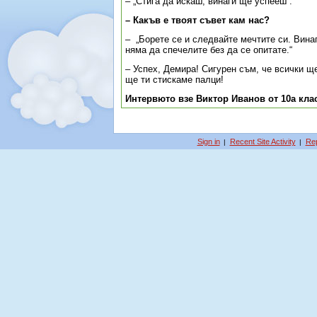
– „Стига да искаш, винаги ще успееш“.
– Какъв е твоят съвет кам нас?
–
„Борете се и следвайте мечтите си. Вина
няма да спечелите без да се опитате.“
– Успех, Демира! Сигурен съм, че всички 
ще ти стискаме палци!
Интервюто взе Виктор Иванов от 10а кла
Sign in
Recent Site Activity
Rep
|
|