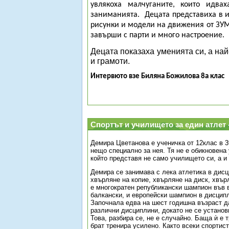
увлякоха малчуганите, които идва
заниманията.
Децата представиха в 
рисунки и модели на движения от ЗУ
завърши с парти и много настроение.
Децата показаха уменията си, а на
и грамоти.
Интервюто взе Биляна Божилова 8а клас
Спортът и училището за един атлет 
Демира Цветанова е ученичка от
12
клас в 
нещо специално за нея. Тя не е обикновена 
който представя не само училището си, а и
Демира се занимава с лека атлетика в дис
хвърляне на копие, хвърляне на диск, хвър
е многократен републикански шампион във в
балкански, и европейски шампион в дисципл
Започнала едва на шест годишна възраст д
различни дисциплини, докато не се установ
Това, разбира се, не е случайно. Баща ѝ е 
брат тренира усилено. Както всеки спортис