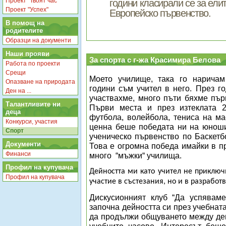
Проект "Твоят час"
години класирали се за ели
Проект "Успех"
Европейско първенство.
В помощ на
родителите
Образци на документи
Наши прояви
За спорта с г-жа Красимира Белова
Работа по проекти
Срещи
Моето училище, така го наричам
Опазване на природата
години съм учител в него. През г
Ден на ...
участвахме, много пъти бяхме пър
Талантливите ни
Първи места и през изтеклата 2
деца
футбола, волейбола, тениса на ма
Конкурси, участия
ценна беше победата ни на юнош
Спорт
ученическо първенство по Баскетбо
Документи
Това е огромна победа имайки в п
Финанси
много
“мъжки“ училища.
Профил на купувача
Дейността ми като учител не приключ
Профил на купувача
участие в състезания, но и в разработ
Дискусионният клуб “Да успявам
започна дейността си през учебнат
да продължи общуването между де