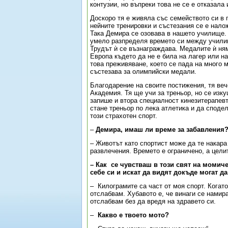
контузии, но въпреки това не се е отказала 
Доскоро тя е живяла със семейството си в 
нейните тренировки и състезания се е нало
Така Демира се озовава в нашето училище. 
умело разпределя времето си между училищ
Трудът ѝ се възнаграждава. Медалите ѝ ням
Европа където да не е била на лагер или на
това преживяване, което се пада на много м
състезава за олимпийски медали.
Благодарение на своите постижения, тя веч
Академия. Тя ще учи за треньор, но се изк
запише и втора специалност кинезитерапев
стане треньор по лека атлетика и да споде
този страхотен спорт.
–
Демира, имаш ли време за забавления
– Животът като спортист може да те накара
развлечения. Времето е ограничено, а целит
– Как
се чувстваш в този свят на момиче
себе си и искат да видят докъде могат да
–
Килограмите са част от моя спорт. Когат
отслабвам. Хубавото е, че винаги се намир
отслабвам без да вредя на здравето си.
–
Какво е твоето мото?