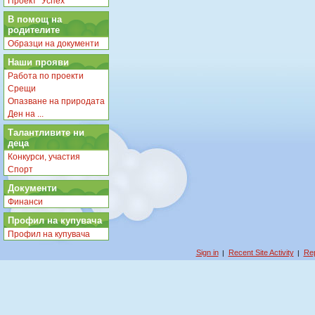
Проект "Успех"
В помощ на
родителите
Образци на документи
Наши прояви
Работа по проекти
Срещи
Опазване на природата
Ден на ...
Талантливите ни
деца
Конкурси, участия
Спорт
Документи
Финанси
Профил на купувача
Профил на купувача
Sign in
Recent Site Activity
Rep
|
|