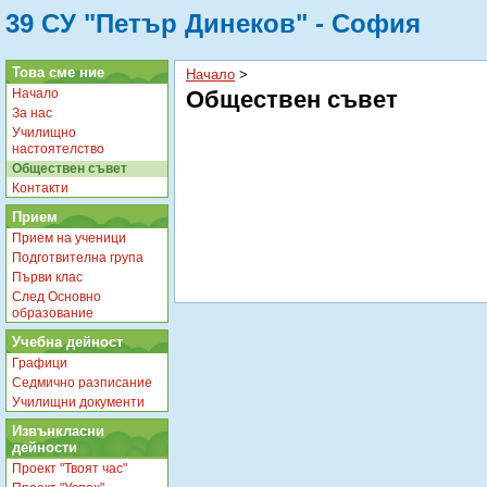
39 СУ "Петър Динеков" - София
Това сме ние
Начало
‎ > ‎
Начало
Обществен съвет
За нас
Училищно
настоятелство
Обществен съвет
Контакти
Прием
Прием на ученици
Подготвителна група
Първи клас
След Основно
образование
Учебна дейност
Графици
Седмично разписание
Училищни документи
Извънкласни
дейности
Проект "Твоят час"